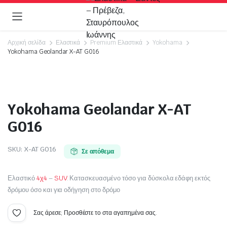
Αρχική σελίδα
Ελαστικά
Premium Ελαστικά
Yokohama
Yokohama Geolandar X-AT G016
Video
Yokohama Geolandar X-AT
G016
SKU:
X-AT G016
Σε απόθεμα
Ελαστικό
4χ4
–
SUV
. Κατασκευασμένο τόσο για δύσκολα εδάφη εκτός
δρόμου όσο και για οδήγηση στο δρόμο
Σας άρεσε; Προσθέστε το στα αγαπημένα σας.