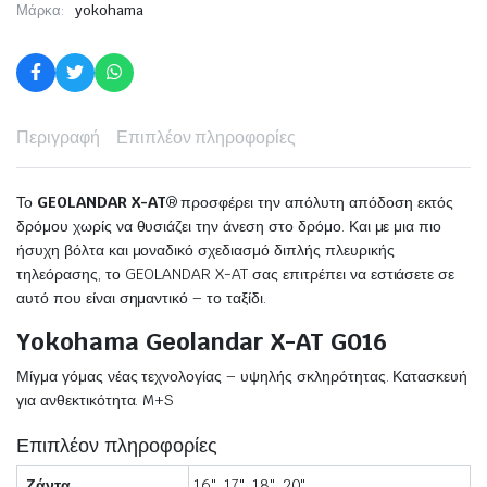
Μάρκα:
yokohama
Περιγραφή
Επιπλέον πληροφορίες
Το
GEOLANDAR X-AT
® προσφέρει την απόλυτη απόδοση εκτός
δρόμου χωρίς να θυσιάζει την άνεση στο δρόμο. Και με μια πιο
ήσυχη βόλτα και μοναδικό σχεδιασμό διπλής πλευρικής
τηλεόρασης, το GEOLANDAR X-AT σας επιτρέπει να εστιάσετε σε
αυτό που είναι σημαντικό – το ταξίδι.
Yokohama Geolandar X-AT G016
Μίγμα γόμας νέας τεχνολογίας – υψηλής σκληρότητας. Κατασκευή
για ανθεκτικότητα. M+S
Επιπλέον πληροφορίες
Ζάντα
16", 17", 18", 20"