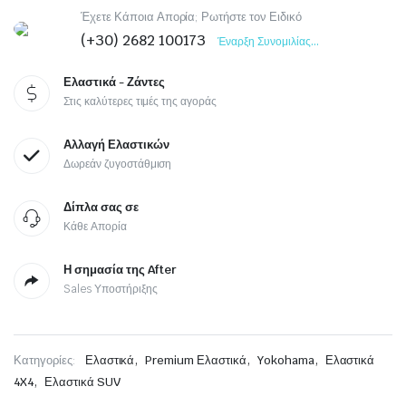
Έχετε Κάποια Απορία; Ρωτήστε τον Ειδικό
(+30) 2682 100173
Έναρξη Συνομιλίας...
Ελαστικά - Ζάντες
Στις καλύτερες τιμές της αγοράς
Αλλαγή Ελαστικών
Δωρεάν ζυγοστάθμιση
Δίπλα σας σε
Κάθε Απορία
Η σημασία της After
Sales Υποστήριξης
,
,
,
Κατηγορίες:
Ελαστικά
Premium Ελαστικά
Yokohama
Ελαστικά
,
4X4
Ελαστικά SUV