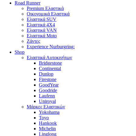
Road Runner
Premium Ελαστικά
Οικονομικά Ελαστικά
Ελαστικά SUV
Ελαστικά 4X4
Ελαστικά VAN
Ελαστικά Moto
Ζάντες
Experience Nurburgring:
Shop
Ελαστικά Αυτοκινήτων
Bridgestone
Continental
Dunlop
Firestone
GoodYear
Goodride
Laufenn
Uniroyal
Μάρκες Ελαστικών
Yokohama
Toyo
Hankook
Michelin
Linglong