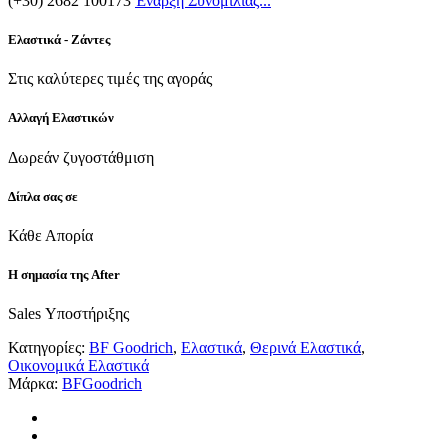
(+30) 2682 100173
Έναρξη Συνομιλίας...
Ελαστικά - Ζάντες
Στις καλύτερες τιμές της αγοράς
Αλλαγή Ελαστικών
Δωρεάν ζυγοστάθμιση
Δίπλα σας σε
Κάθε Απορία
Η σημασία της After
Sales Υποστήριξης
Κατηγορίες:
BF Goodrich
,
Ελαστικά
,
Θερινά Ελαστικά
,
Οικονομικά Ελαστικά
Μάρκα:
BFGoodrich