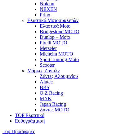
Nokian
NEXEN
Prinx
Ελαστικά Μοτοσυκλετών
Ελαστικά Moto
Bridgestone MOTO
Dunlop – Moto
Pirelli MOTO
Metzeler
Michelin MOTO
Sport Touring Moto
Scooter
Μάρκες Ζαντών
Ζάντες Αλουμινίου
Alutec
BBS
O.Z Racing
MAK
Japan Racing
Ζάντες MOTO
TOP Ελαστικά
Ευθυγράμμιση
Top Προσφορές