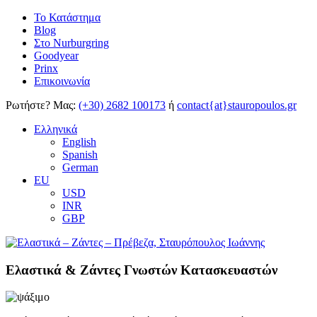
Το Κατάστημα
Blog
Στο Nurburgring
Goodyear
Prinx
Επικοινωνία
Ρωτήστε?
Μας:
(+30) 2682 100173
ή
contact{at}stauropoulos.gr
Ελληνικά
English
Spanish
German
EU
USD
INR
GBP
Ελαστικά & Ζάντες Γνωστών Κατασκευαστών