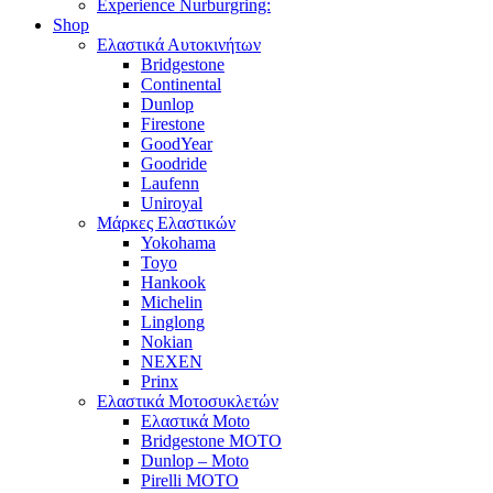
Experience Nurburgring:
Shop
Ελαστικά Αυτοκινήτων
Bridgestone
Continental
Dunlop
Firestone
GoodYear
Goodride
Laufenn
Uniroyal
Μάρκες Ελαστικών
Yokohama
Toyo
Hankook
Michelin
Linglong
Nokian
NEXEN
Prinx
Ελαστικά Μοτοσυκλετών
Ελαστικά Moto
Bridgestone MOTO
Dunlop – Moto
Pirelli MOTO