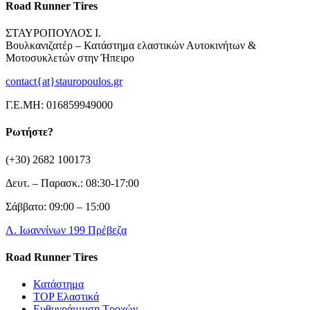
Road Runner Tires
ΣΤΑΥΡΟΠΟΥΛΟΣ Ι.
Βουλκανιζατέρ – Κατάστημα ελαστικών Αυτοκινήτων &
Μοτοσυκλετών στην Ήπειρο
contact{at}stauropoulos.gr
Γ.Ε.ΜΗ: 016859949000
Ρωτήστε?
(+30) 2682 100173
Δευτ. – Παρασκ.: 08:30-17:00
Σάββατο: 09:00 – 15:00
Λ. Ιωαννίνων 199 Πρέβεζα
Road Runner Tires
Κατάστημα
TOP Ελαστικά
Ευθυγράμμιση Τροχών