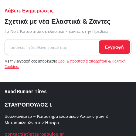
Λάβετε Ενημερώσεις
Σχετικά με νέα Ελαστικά & Ζάντες
Το Νο.1 Κατάστημα σε ελαστικά - ζάντες στην Πρέβεζα
Εγγραφή
Με την εγγραφή σας αποδέχεστε
Όροι & προστασία απορρήτου & Πολιτική
Cookies.
Road Runner Tires
ΣΤΑΥΡΟΠΟΥΛΟΣ Ι.
Βουλκανιζατέρ – Κατάστημα ελαστικών Αυτοκινήτων &
Μοτοσυκλετών στην Ήπειρο
contact{at}stauropoulos.gr