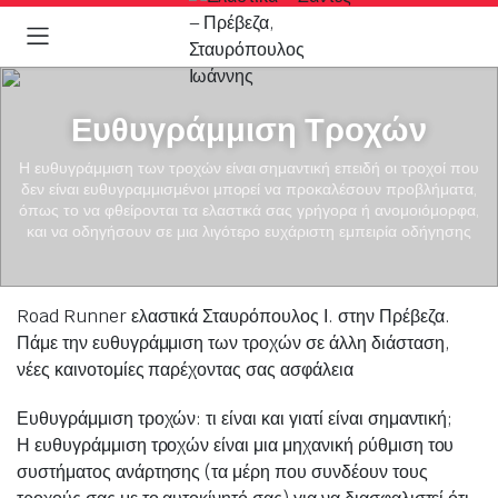
Ευθυγράμμιση Τροχών
Η ευθυγράμμιση των τροχών είναι σημαντική επειδή οι τροχοί που
δεν είναι ευθυγραμμισμένοι μπορεί να προκαλέσουν προβλήματα,
όπως το να φθείρονται τα ελαστικά σας γρήγορα ή ανομοιόμορφα,
και να οδηγήσουν σε μια λιγότερο ευχάριστη εμπειρία οδήγησης
Road Runner ελαστικά Σταυρόπουλος Ι. στην Πρέβεζα.
Πάμε την ευθυγράμμιση των τροχών σε άλλη διάσταση,
νέες καινοτομίες παρέχοντας σας ασφάλεια
Ευθυγράμμιση τροχών: τι είναι και γιατί είναι σημαντική;
Η ευθυγράμμιση τροχών είναι μια μηχανική ρύθμιση του
συστήματος ανάρτησης (τα μέρη που συνδέουν τους