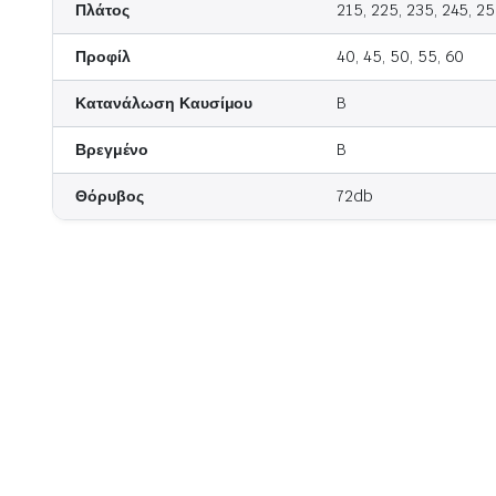
Πλάτος
215, 225, 235, 245, 2
Goodride
Nokian
Προφίλ
40, 45, 50, 55, 60
Laufenn
NEXEN
Uniroyal
Prinx
Κατανάλωση Καυσίμου
B
Βρεγμένο
B
Θόρυβος
72db