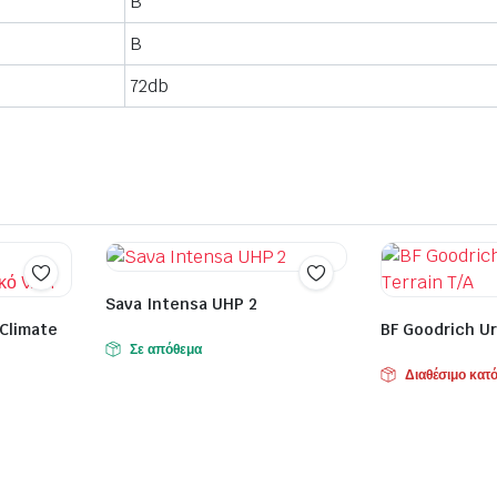
B
B
72db
Sava Intensa UHP 2
sClimate
BF Goodrich Ur
Σε απόθεμα
Διαθέσιμο κατ