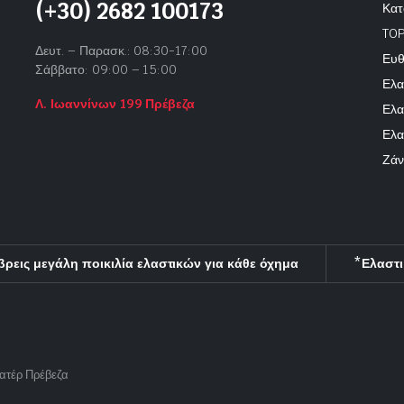
(+30) 2682 100173
Κατ
TOP
Δευτ. – Παρασκ.: 08:30-17:00
Ευθ
Σάββατο: 09:00 – 15:00
Ελα
Λ. Ιωαννίνων 199 Πρέβεζα
Ελα
Ελα
Ζάν
βρεις μεγάλη ποικιλία ελαστικών για κάθε όχημα
*Ελαστι
ζατέρ Πρέβεζα