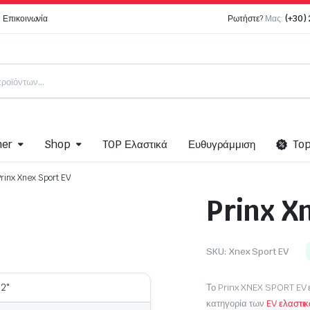
Επικοινωνία
Ρωτήστε?
Μας:
(+30)
ner
Shop
TOP Ελαστικά
Ευθυγράμμιση
To
Prinx Xnex Sport EV
Prinx X
ma
Ελαστικά Moto
Bridgestone MOTO
SKU:
Xnex Sport EV
k
Dunlop – Moto
Pirelli MOTO
22"
Το Prinx XNEX SPORT EV ε
κατηγορία των
EV ελαστι
Metzeler