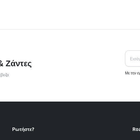
& Ζάντες
Με την 
έβεζα
Ρωτήστε?
Ro