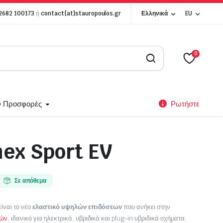
 2682 100173
ή
contact{at}stauropoulos.gr
Ελληνικά
EU
0
p Προσφορές
Ρωτήστε
nex Sport EV
Ζάντες Αλουμινίου
Alutec
Σε απόθεμα
BBS
O.Z Racing
ίναι το νέο
ελαστικό υψηλών επιδόσεων
που ανήκει στην
κών
, ιδανικό για ηλεκτρικά, υβριδικά και plug-in υβριδικά οχήματα.
MAK