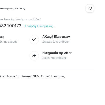
Japan Racing
 στα αγαπημένα σας.
Ζάντες MOTO
ια Απορία; Ρωτήστε τον Ειδικό
682 100173
Έναρξη Συνομιλίας...
τες
Αλλαγή Ελαστικών
μές της αγοράς
Δωρεάν ζυγοστάθμιση
Η σημασία της After
Sales Υποστήριξης
,
,
,
rinx Ελαστικά
Ελαστικά SUV
Θερινά Ελαστικά