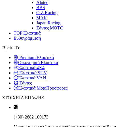
Alutec
BBS
O.Z Racing
MAK
Japan Racing
Ζάντες MOTO
TOP Ελαστικά
Ευθυγράμμιση
Βρείτε Σε
Premium Ελαστικά
Οικονομικά Ελαστικά
Ελαστικά 4X4
Ελαστικά SUV
Ελαστικά VAN
Ζάντες
Ελαστικά Moto
Προσφορές
ΣΤΟΙΧΕΊΑ ΕΠΑΦΉΣ
(+30) 2682 100173
Μπορείτε να καλέσετε οποιαδήποτε στιγμή από τις 9 π.μ.