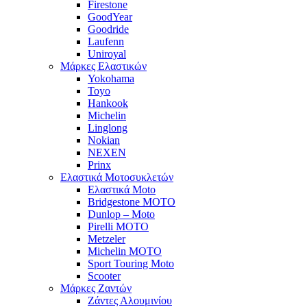
Firestone
GoodYear
Goodride
Laufenn
Uniroyal
Μάρκες Ελαστικών
Yokohama
Toyo
Hankook
Michelin
Linglong
Nokian
NEXEN
Prinx
Ελαστικά Μοτοσυκλετών
Ελαστικά Moto
Bridgestone MOTO
Dunlop – Moto
Pirelli MOTO
Metzeler
Michelin MOTO
Sport Touring Moto
Scooter
Μάρκες Ζαντών
Ζάντες Αλουμινίου