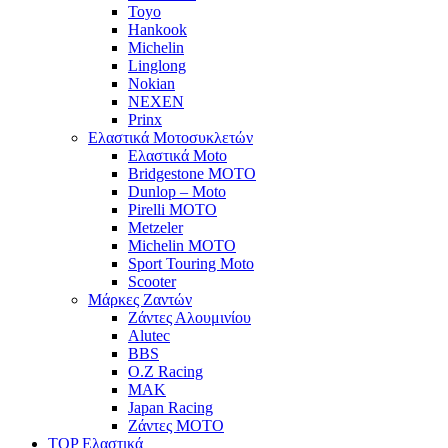
Toyo
Hankook
Michelin
Linglong
Nokian
NEXEN
Prinx
Ελαστικά Μοτοσυκλετών
Ελαστικά Moto
Bridgestone MOTO
Dunlop – Moto
Pirelli MOTO
Metzeler
Michelin MOTO
Sport Touring Moto
Scooter
Μάρκες Ζαντών
Ζάντες Αλουμινίου
Alutec
BBS
O.Z Racing
MAK
Japan Racing
Ζάντες MOTO
TOP Ελαστικά