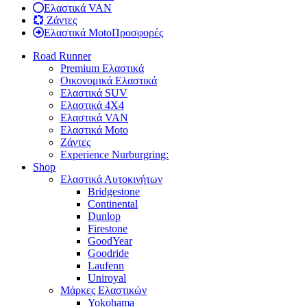
Ελαστικά VAN
Ζάντες
Ελαστικά Moto
Προσφορές
Road Runner
Premium Ελαστικά
Οικονομικά Ελαστικά
Ελαστικά SUV
Ελαστικά 4X4
Ελαστικά VAN
Ελαστικά Moto
Ζάντες
Experience Nurburgring:
Shop
Ελαστικά Αυτοκινήτων
Bridgestone
Continental
Dunlop
Firestone
GoodYear
Goodride
Laufenn
Uniroyal
Μάρκες Ελαστικών
Yokohama