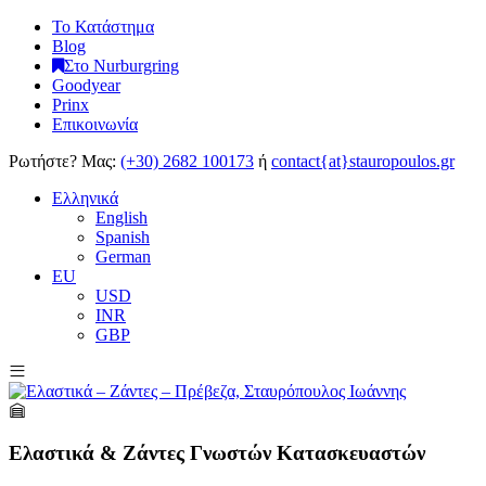
Το Κατάστημα
Blog
Στο Nurburgring
Goodyear
Prinx
Επικοινωνία
Ρωτήστε?
Μας:
(+30) 2682 100173
ή
contact{at}stauropoulos.gr
Ελληνικά
English
Spanish
German
EU
USD
INR
GBP
Ελαστικά & Ζάντες Γνωστών Κατασκευαστών