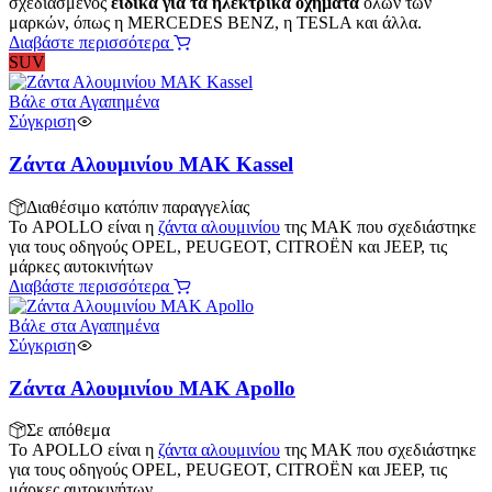
σχεδιασμένος
ειδικά για τα ηλεκτρικά οχήματα
όλων των
μαρκών, όπως η MERCEDES BENZ, η TESLA και άλλα.
Διαβάστε περισσότερα
SUV
Βάλε στα Αγαπημένα
Σύγκριση
Ζάντα Αλουμινίου MAK Kassel
Διαθέσιμο κατόπιν παραγγελίας
Το APOLLO είναι η
ζάντα αλουμινίου
της MAK που σχεδιάστηκε
για τους οδηγούς OPEL, PEUGEOT, CITROËN και JEEP, τις
μάρκες αυτοκινήτων
Διαβάστε περισσότερα
Βάλε στα Αγαπημένα
Σύγκριση
Ζάντα Αλουμινίου MAK Apollo
Σε απόθεμα
Το APOLLO είναι η
ζάντα αλουμινίου
της MAK που σχεδιάστηκε
για τους οδηγούς OPEL, PEUGEOT, CITROËN και JEEP, τις
μάρκες αυτοκινήτων