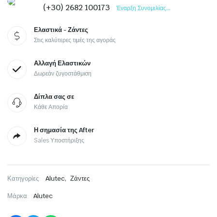
(+30) 2682 100173
Έναρξη Συνομιλίας...
Ελαστικά - Ζάντες
Στις καλύτερες τιμές της αγοράς
Αλλαγή Ελαστικών
Δωρεάν ζυγοστάθμιση
Δίπλα σας σε
Κάθε Απορία
Η σημασία της After
Sales Υποστήριξης
,
Κατηγορίες:
Alutec
Ζάντες
Μάρκα:
Alutec