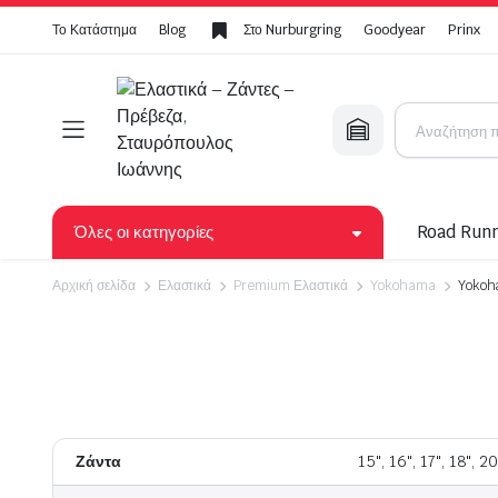
Το Κατάστημα
Blog
Στο Nurburgring
Goodyear
Prinx
Όλες οι κατηγορίες
Road Run
Αρχική σελίδα
Ελαστικά
Premium Ελαστικά
Yokohama
Yokoh
Bridgestone
Yokoha
Video
Continental
Toyo
Dunlop
Hankoo
Firestone
Michelin
Ζάντα
15", 16", 17", 18", 20
GoodYear
Linglong