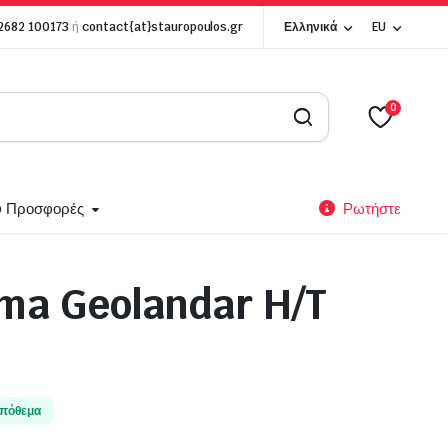
 2682 100173
ή
contact{at}stauropoulos.gr
Ελληνικά
EU
0
p Προσφορές
Ρωτήστε
ma Geolandar H/T
Ζάντες Αλουμινίου
Alutec
BBS
O.Z Racing
απόθεμα
MAK