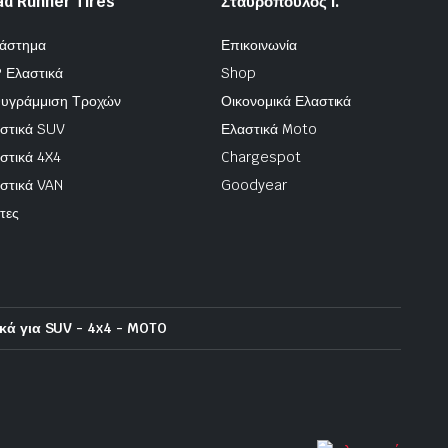
ad Runner Tires
Σταυρόπουλος Ι.
άστημα
Επικοινωνία
 Ελαστικά
Shop
υγράμμιση Τροχών
Οικονομικά Ελαστικά
στικά SUV
Ελαστικά Moto
στικά 4X4
Chargespot
στικά VAN
Goodyear
τες
κά για SUV - 4x4 - MOTO