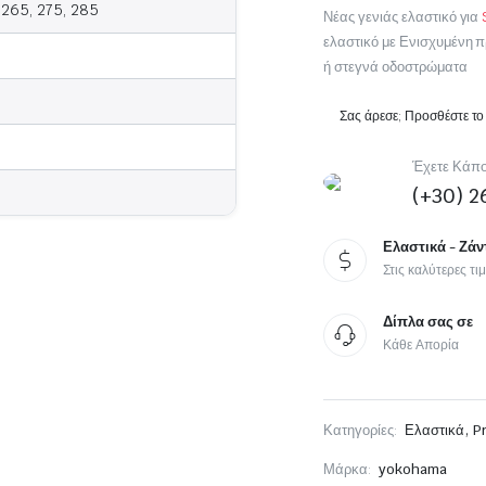
 265, 275, 285
Νέας γενιάς ελαστικό για
Michelin MOTO
ελαστικό με Ενισχυμένη π
Sport Touring Moto
ή στεγνά οδοστρώματα
Scooter
Σας άρεσε; Προσθέστε το
Έχετε Κάπο
(+30) 2
Ελαστικά - Ζάν
Στις καλύτερες τι
Δίπλα σας σε
Κάθε Απορία
,
Κατηγορίες:
Ελαστικά
P
Μάρκα:
yokohama