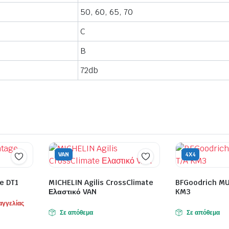
50, 60, 65, 70
C
B
72db
VAN
4Χ4
e DT1
MICHELIN Agilis CrossClimate
BFGoodrich MU
Ελαστικό VAN
KM3
αγγελίας
Σε απόθεμα
Σε απόθεμα