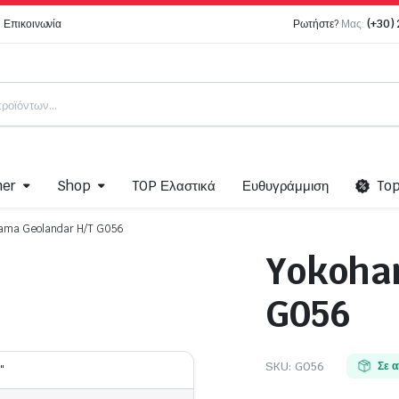
Επικοινωνία
Ρωτήστε?
Μας:
(+30)
ner
Shop
TOP Ελαστικά
Ευθυγράμμιση
To
ama Geolandar H/T G056
Yokoha
ma
Ελαστικά Moto
G056
Bridgestone MOTO
k
Dunlop – Moto
Pirelli MOTO
SKU:
G056
Σε 
"
Metzeler