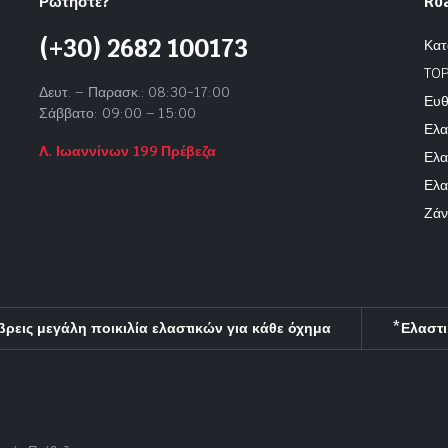
Ρωτήστε?
Ro
(+30) 2682 100173
Κατ
TOP
Δευτ. – Παρασκ.: 08:30-17:00
Ευθ
Σάββατο: 09:00 – 15:00
Ελα
Λ. Ιωαννίνων 199 Πρέβεζα
Ελα
Ελα
Ζάν
βρεις μεγάλη ποικιλία ελαστικών για κάθε όχημα
*Ελαστι