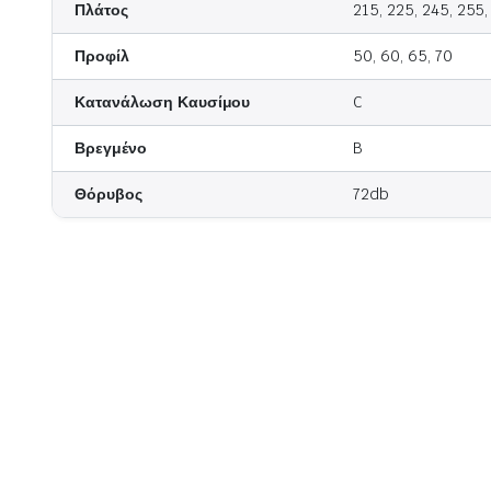
Πλάτος
215, 225, 245, 255,
Goodride
Nokian
Προφίλ
50, 60, 65, 70
Laufenn
NEXEN
Uniroyal
Prinx
Κατανάλωση Καυσίμου
C
Βρεγμένο
B
Θόρυβος
72db