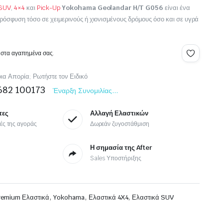
SUV
,
4×4
και
Pick-Up
Yokohama Geolandar H/T G056
είναι ένα
Japan Racing
ρόσφυση τόσο σε χειμερινούς ή χιονισμένους δρόμους όσο και σε υγρά
Ζάντες MOTO
 στα αγαπημένα σας.
ια Απορία; Ρωτήστε τον Ειδικό
682 100173
Έναρξη Συνομιλίας...
τες
Αλλαγή Ελαστικών
μές της αγοράς
Δωρεάν ζυγοστάθμιση
Η σημασία της After
Sales Υποστήριξης
,
,
,
remium Ελαστικά
Yokohama
Ελαστικά 4X4
Ελαστικά SUV