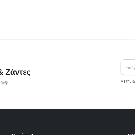
& Ζάντες
Με την 
έβεζα