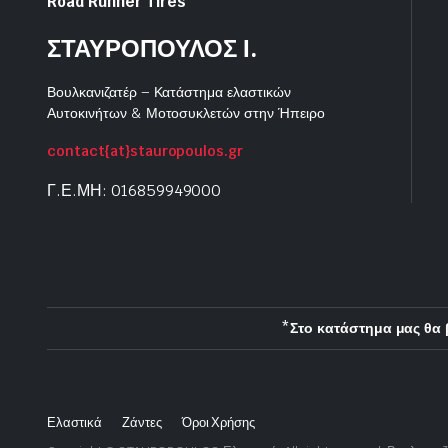
Road Runner Tires
ΣΤΑΥΡΟΠΟΥΛΟΣ Ι.
Βουλκανιζατέρ – Κατάστημα ελαστικών
Αυτοκινήτων & Μοτοσυκλετών στην Ήπειρο
contact{at}stauropoulos.gr
Γ.Ε.ΜΗ: 016859949000
*Στο κατάστημα μας θα 
Ελαστικά
Ζάντες
Όροι Χρήσης