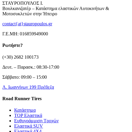
ΣΤΑΥΡΟΠΟΥΛΟΣ Ι.
Βουλκανιζατέρ – Κατάστημα ελαστικών Αυτοκινήτων &
Μοτοσυκλετών στην Ήπειρο
contact{at}stauropoulos.gr
Γ.Ε.ΜΗ: 016859949000
Ρωτήστε?
(+30) 2682 100173
Δευτ. – Παρασκ.: 08:30-17:00
Σάββατο: 09:00 – 15:00
Λ. Ιωαννίνων 199 Πρέβεζα
Road Runner Tires
Κατάστημα
TOP Ελαστικά
Ευθυγράμμιση Τροχών
Ελαστικά SUV
Ελαστικά 4X4