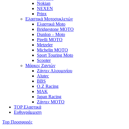
Nokian
NEXEN
Prinx
Ελαστικά Μοτοσυκλετών
Ελαστικά Moto
Bridgestone MOTO
Dunlop – Moto
Pirelli MOTO
Metzeler
Michelin MOTO
Sport Touring Moto
Scooter
Μάρκες Ζαντών
Ζάντες Αλουμινίου
Alutec
BBS
O.Z Racing
MAK
Japan Racing
Ζάντες MOTO
TOP Ελαστικά
Ευθυγράμμιση
Top Προσφορές