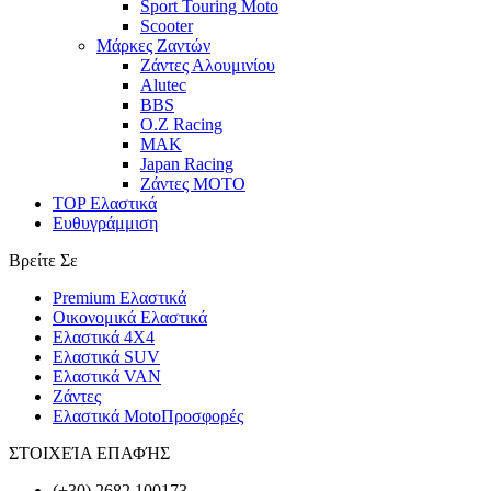
Sport Touring Moto
Scooter
Μάρκες Ζαντών
Ζάντες Αλουμινίου
Alutec
BBS
O.Z Racing
MAK
Japan Racing
Ζάντες MOTO
TOP Ελαστικά
Ευθυγράμμιση
Βρείτε Σε
Premium Ελαστικά
Οικονομικά Ελαστικά
Ελαστικά 4X4
Ελαστικά SUV
Ελαστικά VAN
Ζάντες
Ελαστικά Moto
Προσφορές
ΣΤΟΙΧΕΊΑ ΕΠΑΦΉΣ
(+30) 2682 100173