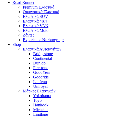
Road Runner
Premium Ελαστικά
Οικονομικά Ελαστικά
Ελαστικά SUV
Ελαστικά 4X4
Ελαστικά VAN
Ελαστικά Moto
Ζάντες
Experience Nurburgring:
Shop
Ελαστικά Αυτοκινήτων
Bridgestone
Continental
Dunlop
Firestone
GoodYear
Goodride
Laufenn
Uniroyal
Μάρκες Ελαστικών
Yokohama
Toyo
Hankook
Michelin
Linglong