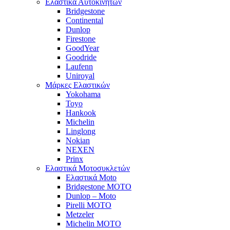
Ελαστικά Αυτοκινήτων
Bridgestone
Continental
Dunlop
Firestone
GoodYear
Goodride
Laufenn
Uniroyal
Μάρκες Ελαστικών
Yokohama
Toyo
Hankook
Michelin
Linglong
Nokian
NEXEN
Prinx
Ελαστικά Μοτοσυκλετών
Ελαστικά Moto
Bridgestone MOTO
Dunlop – Moto
Pirelli MOTO
Metzeler
Michelin MOTO