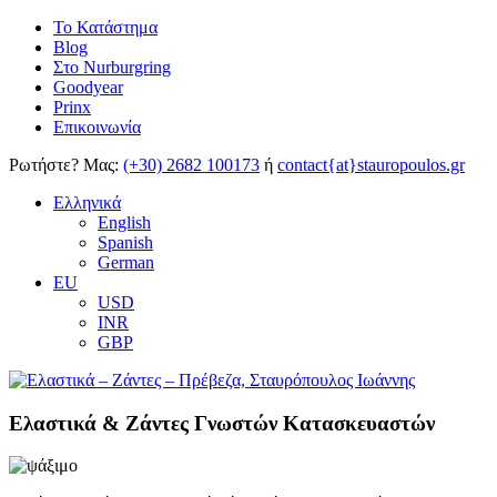
Το Κατάστημα
Blog
Στο Nurburgring
Goodyear
Prinx
Επικοινωνία
Ρωτήστε?
Μας:
(+30) 2682 100173
ή
contact{at}stauropoulos.gr
Ελληνικά
English
Spanish
German
EU
USD
INR
GBP
Ελαστικά & Ζάντες Γνωστών Κατασκευαστών