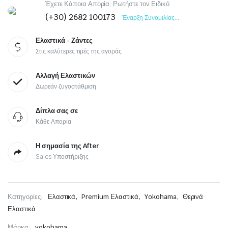
Έχετε Κάποια Απορία; Ρωτήστε τον Ειδικό
(+30) 2682 100173
Έναρξη Συνομιλίας...
Ελαστικά - Ζάντες
Στις καλύτερες τιμές της αγοράς
Αλλαγή Ελαστικών
Δωρεάν ζυγοστάθμιση
Δίπλα σας σε
Κάθε Απορία
Η σημασία της After
Sales Υποστήριξης
,
,
,
Κατηγορίες:
Ελαστικά
Premium Ελαστικά
Yokohama
Θερινά
Ελαστικά
Μάρκα:
yokohama