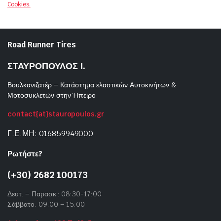
Cookies.
Road Runner Tires
ΣΤΑΥΡΟΠΟΥΛΟΣ Ι.
Βουλκανιζατέρ – Κατάστημα ελαστικών Αυτοκινήτων &
Μοτοσυκλετών στην Ήπειρο
contact{at}stauropoulos.gr
Γ.Ε.ΜΗ: 016859949000
Ρωτήστε?
(+30) 2682 100173
Δευτ. – Παρασκ.: 08:30-17:00
Σάββατο: 09:00 – 15:00