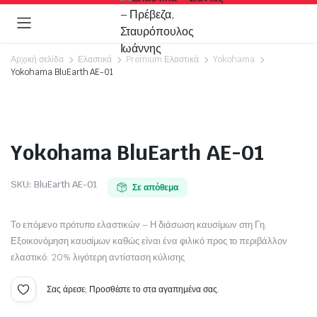
Αρχική σελίδα
Ελαστικά
Premium Ελαστικά
Yokohama
Yokohama BluEarth AE-01
Video
Yokohama BluEarth AE-01
SKU:
BluEarth AE-01
Σε απόθεμα
Το επόμενο πρότυπο ελαστικών – Η διάσωση καυσίμων στη Γη.
Εξοικονόμηση καυσίμων καθώς είναι ένα φιλικό προς το περιβάλλον
ελαστικό: 20% λιγότερη αντίσταση κύλισης
Σας άρεσε; Προσθέστε το στα αγαπημένα σας.