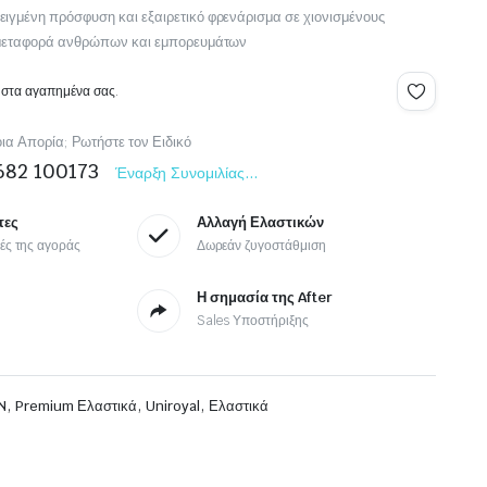
ειγμένη πρόσφυση και εξαιρετικό φρενάρισμα σε χιονισμένους
Japan Racing
 μεταφορά ανθρώπων και εμπορευμάτων
Ζάντες MOTO
 στα αγαπημένα σας.
ια Απορία; Ρωτήστε τον Ειδικό
682 100173
Έναρξη Συνομιλίας...
τες
Αλλαγή Ελαστικών
μές της αγοράς
Δωρεάν ζυγοστάθμιση
Η σημασία της After
Sales Υποστήριξης
,
,
,
N
Premium Ελαστικά
Uniroyal
Ελαστικά