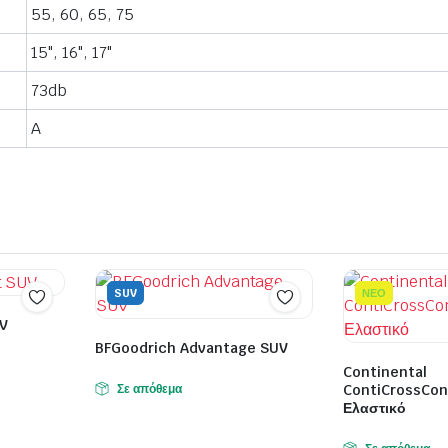
55, 60, 65, 75
15", 16", 17"
73db
A
SUV
ΝΕΟ
UV
BFGoodrich Advantage SUV
Continental
Σε απόθεμα
ContiCrossCon
Ελαστικό