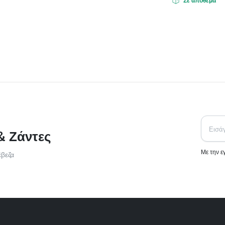
Σε απόθεμα
& Ζάντες
Με την 
έβεζα