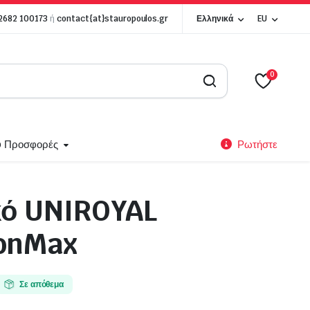
 2682 100173
ή
contact{at}stauropoulos.gr
Ελληνικά
EU
0
p Προσφορές
Ρωτήστε
κό UNIROYAL
Ζάντες Αλουμινίου
sonMax
Alutec
BBS
O.Z Racing
Σε απόθεμα
MAK