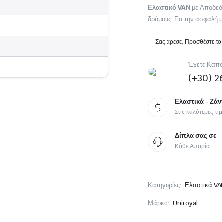
Ελαστικό VAN
με Αποδεδ
Michelin MOTO
δρόμους. Για την ασφαλή
Sport Touring Moto
Scooter
Σας άρεσε; Προσθέστε το
Έχετε Κάπο
(+30) 2
Ελαστικά - Ζάν
Στις καλύτερες τι
Δίπλα σας σε
Κάθε Απορία
Κατηγορίες:
Ελαστικά VA
Μάρκα:
Uniroyal