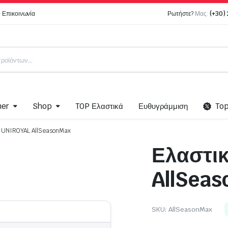
Επικοινωνία
Ρωτήστε?
Μας:
(+30)
ner
Shop
TOP Ελαστικά
Ευθυγράμμιση
To
ό UNIROYAL AllSeasonMax
Ελαστι
ma
Ελαστικά Moto
AllSea
Bridgestone MOTO
k
Dunlop – Moto
Pirelli MOTO
SKU:
AllSeasonMax
Metzeler