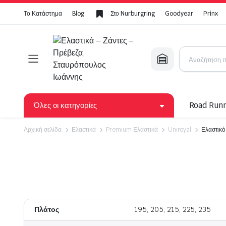
Το Κατάστημα
Blog
Στο Nurburgring
Goodyear
Prinx
Όλες οι κατηγορίες
Road Run
Αρχική σελίδα
Ελαστικά
Premium Ελαστικά
Uniroyal
Ελαστικ
Bridgestone
Yokoha
Video
Continental
Toyo
Dunlop
Hankoo
Firestone
Michelin
Πλάτος
195, 205, 215, 225, 235
GoodYear
Linglong