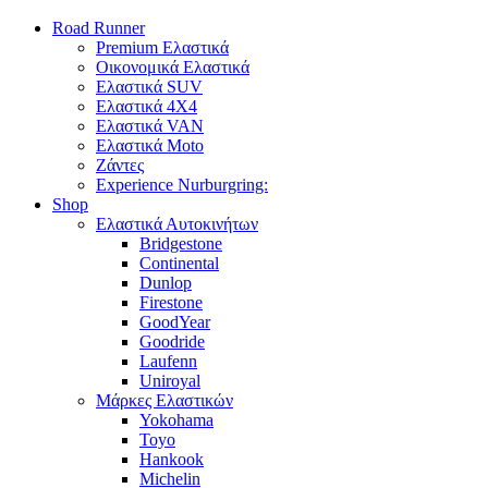
Road Runner
Premium Ελαστικά
Οικονομικά Ελαστικά
Ελαστικά SUV
Ελαστικά 4X4
Ελαστικά VAN
Ελαστικά Moto
Ζάντες
Experience Nurburgring:
Shop
Ελαστικά Αυτοκινήτων
Bridgestone
Continental
Dunlop
Firestone
GoodYear
Goodride
Laufenn
Uniroyal
Μάρκες Ελαστικών
Yokohama
Toyo
Hankook
Michelin