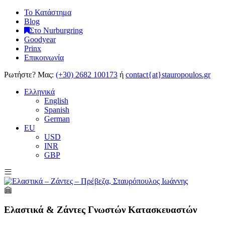
Το Κατάστημα
Blog
Στο Nurburgring
Goodyear
Prinx
Επικοινωνία
Ρωτήστε?
Μας:
(+30) 2682 100173
ή
contact{at}stauropoulos.gr
Ελληνικά
English
Spanish
German
EU
USD
INR
GBP
Ελαστικά & Ζάντες Γνωστών Κατασκευαστών