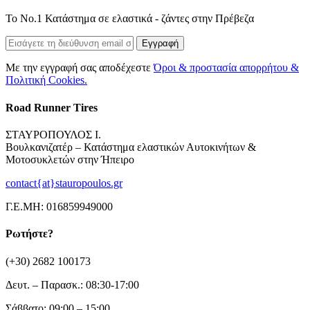
Το Νο.1 Κατάστημα σε ελαστικά - ζάντες στην Πρέβεζα
Εγγραφή
Με την εγγραφή σας αποδέχεστε
Όροι & προστασία απορρήτου &
Πολιτική Cookies.
Road Runner Tires
ΣΤΑΥΡΟΠΟΥΛΟΣ Ι.
Βουλκανιζατέρ – Κατάστημα ελαστικών Αυτοκινήτων &
Μοτοσυκλετών στην Ήπειρο
contact{at}stauropoulos.gr
Γ.Ε.ΜΗ: 016859949000
Ρωτήστε?
(+30) 2682 100173
Δευτ. – Παρασκ.: 08:30-17:00
Σάββατο: 09:00 – 15:00