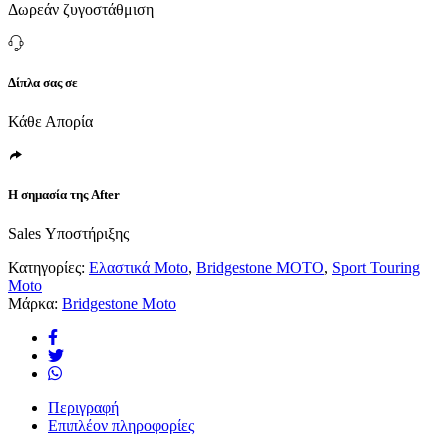
Δωρεάν ζυγοστάθμιση
Δίπλα σας σε
Κάθε Απορία
Η σημασία της After
Sales Υποστήριξης
Κατηγορίες:
Ελαστικά Moto
,
Bridgestone MOTO
,
Sport Touring
Moto
Μάρκα:
Bridgestone Moto
Περιγραφή
Επιπλέον πληροφορίες