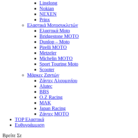
Linglong
Nokian
NEXEN
Prinx
Ελαστικά Μοτοσυκλετών
Ελαστικά Moto
Bridgestone MOTO
Dunlop – Moto
Pirelli MOTO
Metzeler
Michelin MOTO
Sport Touring Moto
Scooter
Μάρκες Ζαντών
Ζάντες Αλουμινίου
Alutec
BBS
O.Z Racing
MAK
Japan Racing
Ζάντες MOTO
TOP Ελαστικά
Ευθυγράμμιση
Βρείτε Σε