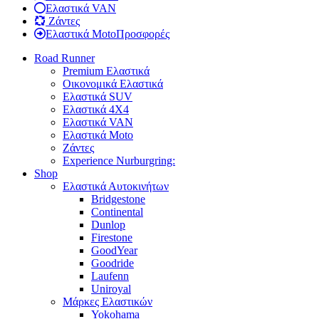
Ελαστικά VAN
Ζάντες
Ελαστικά Moto
Προσφορές
Road Runner
Premium Ελαστικά
Οικονομικά Ελαστικά
Ελαστικά SUV
Ελαστικά 4X4
Ελαστικά VAN
Ελαστικά Moto
Ζάντες
Experience Nurburgring:
Shop
Ελαστικά Αυτοκινήτων
Bridgestone
Continental
Dunlop
Firestone
GoodYear
Goodride
Laufenn
Uniroyal
Μάρκες Ελαστικών
Yokohama