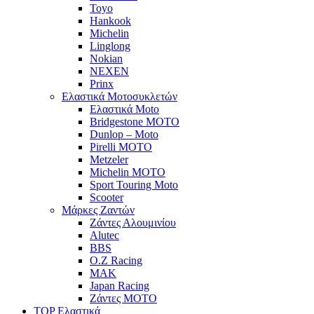
Toyo
Hankook
Michelin
Linglong
Nokian
NEXEN
Prinx
Ελαστικά Μοτοσυκλετών
Ελαστικά Moto
Bridgestone MOTO
Dunlop – Moto
Pirelli MOTO
Metzeler
Michelin MOTO
Sport Touring Moto
Scooter
Μάρκες Ζαντών
Ζάντες Αλουμινίου
Alutec
BBS
O.Z Racing
MAK
Japan Racing
Ζάντες MOTO
TOP Ελαστικά