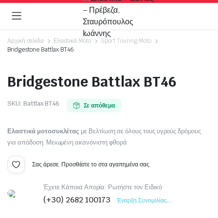
Αρχική σελίδα
Ελαστικά Moto
Sport Touring Moto
Bridgestone Battlax BT46
Video
Bridgestone Battlax BT46
SKU:
Battlax BT46
Σε απόθεμα
Ελαστικά μοτοσυκλέτας
με Βελτίωση σε όλους τους υγρούς δρόμους
για απόδοση. Μειωμένη ακανόνιστη φθορά
Σας άρεσε; Προσθέστε το στα αγαπημένα σας.
Έχετε Κάποια Απορία; Ρωτήστε τον Ειδικό
(+30) 2682 100173
Έναρξη Συνομιλίας...