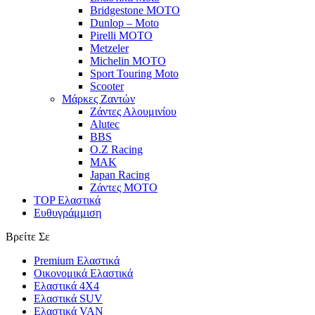
Bridgestone MOTO
Dunlop – Moto
Pirelli MOTO
Metzeler
Michelin MOTO
Sport Touring Moto
Scooter
Μάρκες Ζαντών
Ζάντες Αλουμινίου
Alutec
BBS
O.Z Racing
MAK
Japan Racing
Ζάντες MOTO
TOP Ελαστικά
Ευθυγράμμιση
Βρείτε Σε
Premium Ελαστικά
Οικονομικά Ελαστικά
Ελαστικά 4X4
Ελαστικά SUV
Ελαστικά VAN