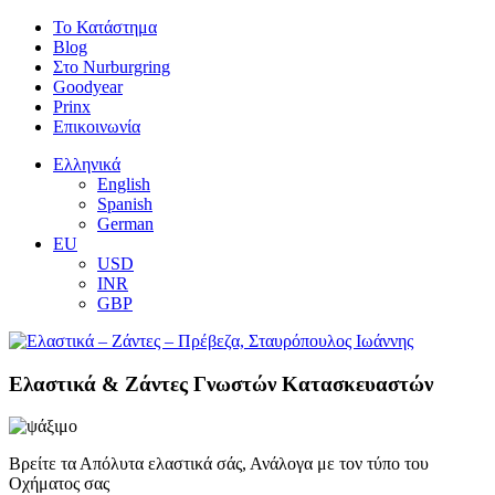
Το Κατάστημα
Blog
Στο Nurburgring
Goodyear
Prinx
Επικοινωνία
Ελληνικά
English
Spanish
German
EU
USD
INR
GBP
Ελαστικά & Ζάντες Γνωστών Κατασκευαστών
Βρείτε τα Απόλυτα ελαστικά σάς, Ανάλογα με τον τύπο του
Οχήματος σας