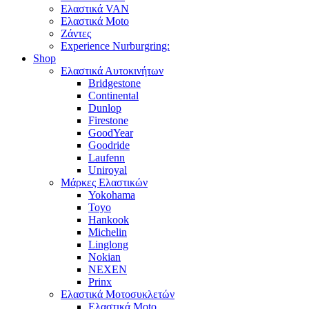
Ελαστικά VAN
Ελαστικά Moto
Ζάντες
Experience Nurburgring:
Shop
Ελαστικά Αυτοκινήτων
Bridgestone
Continental
Dunlop
Firestone
GoodYear
Goodride
Laufenn
Uniroyal
Μάρκες Ελαστικών
Yokohama
Toyo
Hankook
Michelin
Linglong
Nokian
NEXEN
Prinx
Ελαστικά Μοτοσυκλετών
Ελαστικά Moto